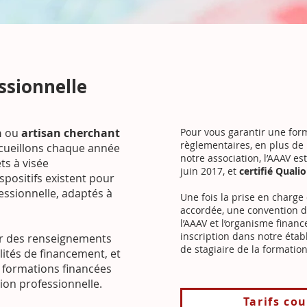
ssionnelle
n
ou
artisan cherchant
Pour vous garantir une for
règlementaires, en plus de l
ccueillons chaque année
notre association, l’AAAV es
ts à visée
juin 2017, et
certifié Qualio
spositifs existent pour
ssionnelle​, adaptés à
Une fois la prise en charge
accordée, une convention d
l’AAAV et l’organisme fina
inscription dans notre étab
r des renseignements
de stagiaire de la formatio
ilités de financement, et
s formations financées
on professionnelle.
Tarifs cou