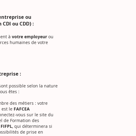
entreprise ou
 CDI ou CDD) :
ment à
votre employeur
ou
urces humaines de votre
treprise :
sont possible selon la nature
ous êtes :
mbre des métiers : votre
 est le
FAFCEA
nnectez-vous sur le site du
el de Formation des
e
FIFPL
, qui déterminera si
ossibilités de prise en