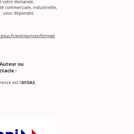
e votre demande.
ité commerciale, industrielle,
) : vous dépendez
gouv.fr/entreprises/formati
-Auteur ou
ctacle :
érence est
l’
AFDAS
.