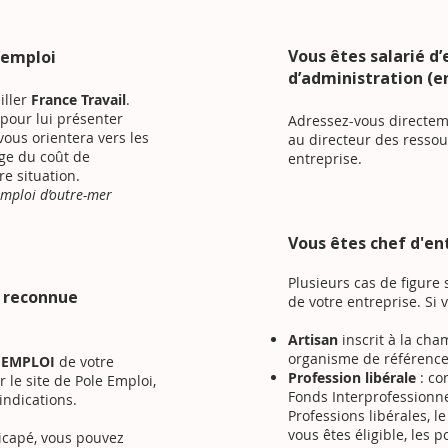
Vous êtes salarié d’
’emploi
d’administration (en
iller
France Travail
.
pour lui présenter
Adressez-vous directe
 vous orientera vers les
au directeur des resso
rge du coût de
entreprise.
re situation.
emploi d’outre-mer
​Vous êtes chef d'en
Plusieurs cas de figure 
 reconnue
de votre entreprise. Si v
Artisan
inscrit à la cha
organisme de référence
 EMPLOI
de votre
Profession libérale
: co
 le site de Pole Emploi,
Fonds Interprofessionn
indications.
Professions libérales
, l
vous êtes éligible, les p
dicapé, vous pouvez