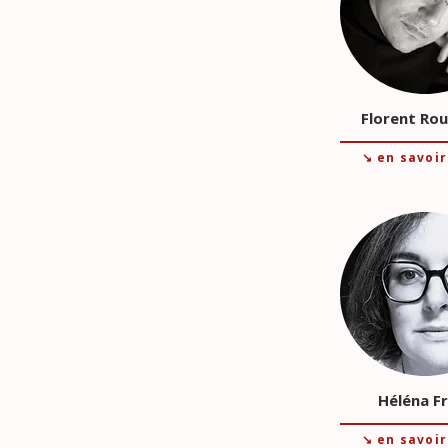
Florent Ro
↘ en savoir
Héléna F
↘ en savoir