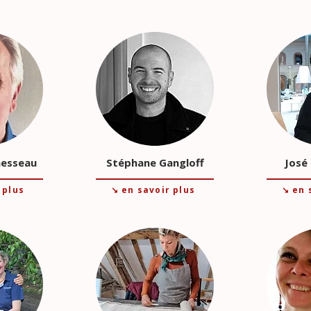
hesseau
Stéphane Gangloff
José
 plus
↘ en savoir plus
↘ en 