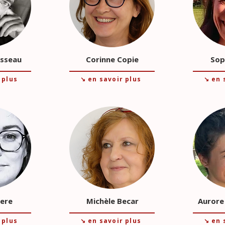
usseau
Corinne Copie
Sop
 plus
↘ en savoir plus
↘ en 
rere
Michèle Becar
Aurore
 plus
↘ en savoir plus
↘ en 