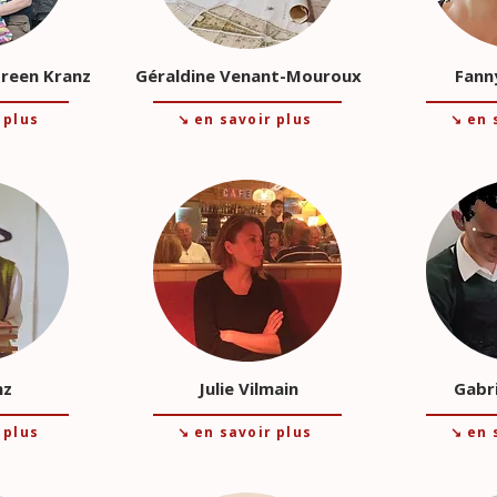
Ireen Kranz
Géraldine Venant-Mouroux
Fann
 plus
↘ en savoir plus
↘ en 
nz
Julie Vilmain
Gabri
 plus
↘ en savoir plus
↘ en 