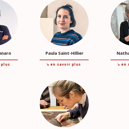
ennaro
Paula Saint-Hillier
Natha
 plus
↘ en savoir plus
↘ en 