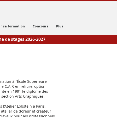
r sa formation
Concours
Plus
 de stages 2026-2027
rmation à l’École Supérieure
le C.A.P. en reliure, option
ante en 1991 le diplôme des
, section Arts Graphiques,
l’Atelier Lobstein à Paris,
atelier de doreur et créateur
travaux pour les professionnels