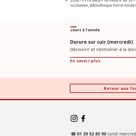
2008 - « Prix Jalby » de Reliure sur Le
occitanien, Bibliothèque Pierre-Amalric
cours à l'année
Dorure sur cuir (mercredi)
Découvrir et s'entraîner à la dor
En savoir plus
Retour aux f
☎
01 39 52 85 90
lundi mercred