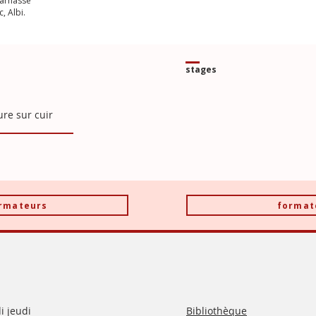
 Parnasse
, Albi.
stages
ure sur cuir
ormateurs
format
i jeudi
Bibliothèque