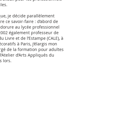
iles.
ue, je décide parallèlement
e ce savoir-faire : d’abord de
 dorure au lycée professionnel
n 2002 également professeur de
u Livre et de l’Estampe (CALE), à
coratifs à Paris, j’élargis mon
gé de la formation pour adultes
l’Atelier d’Arts Appliqués du
s lors.