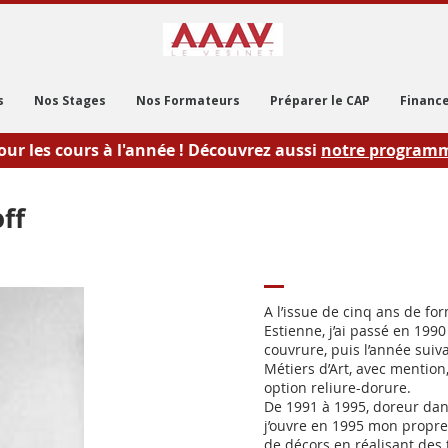
s
Nos Stages
Nos Formateurs
Préparer le CAP
Finance
our les cours à l'année ! Découvrez aussi
notre
programme
ff
A l’issue de cinq ans de fo
Estienne, j’ai passé en 1990 
couvrure, puis l’année suiv
Métiers d’Art, avec mention
option reliure-dorure.
De 1991 à 1995, doreur dans 
j’ouvre en 1995 mon propre 
de décors en réalisant des 